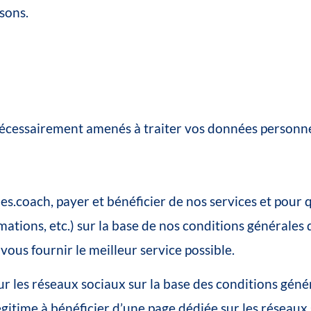
sons.
écessairement
amenés
à
traiter
vos
données
personne
les.coach
,
payer
et
bénéficier
de
nos
services
et
pour
mations,
etc.)
sur
la
base
de
nos
conditions
générales
vous
fournir
le
meilleur
service
possible.
ur
les
réseaux
sociaux
sur
la
base
des
conditions
géné
égitime
à
bénéficier
d’une
page
dédiée
sur
les
réseaux