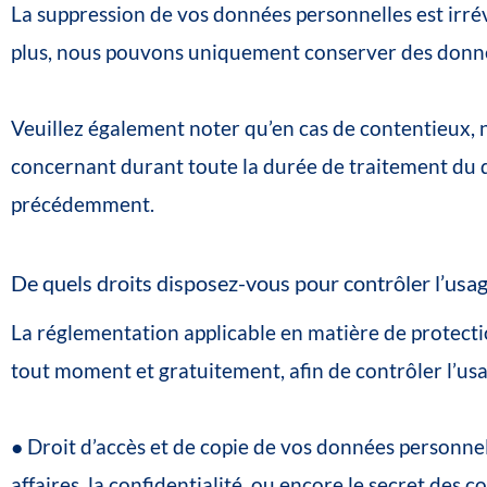
La
suppression
de
vos
données
personnelles
est
irré
plus,
nous
pouvons
uniquement
conserver
des
donn
Veuillez
également
noter
qu’en
cas
de
contentieux
,
concernant
durant
toute
la
durée
de
traitement
du
précédemment.
De
quels
droits
disposez-vous
pour
contrôler
l’usa
La
réglementation
applicable
en
matière
de
protect
tout
moment
et
gratuitement
,
afin
de
contrôler
l’us
●
Droit
d’
accès
et
de
copie
de
vos
données
personnel
affaires,
la
confidentialité,
ou
encore
le
secret
des
co