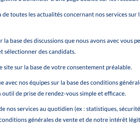
a
de
toutes
les
actualités
concernant
nos
services
sur
r
la
base
des
discussions
que
nous
avons
avec
vous
p
et
sélectionner
des
candidats.
e
site
sur
la
base
de
votre
consentement
préalable.
ue
avec
nos
équipes
sur
la
base
des
conditions
général
n
outil
de
prise
de
rendez-vous
simple
et
efficace.
de
nos
services
au
quotidien
(ex
:
statistiques,
sécurit
conditions
générales
de
vente
et
de
notre
intérêt
légi