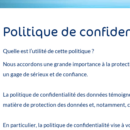
Politique de confiden
Quelle
est
l’utilité
de
cette
politique
?
Nous
accordons
une
grande
importance
à
la
protect
un
gage
de
sérieux
et
de
confiance.
La
politique
de
confidentialité
des
données
témoign
matière
de
protection
des
données
et,
notamment,
c
En
particulier,
la
politique
de
confidentialité
vise
à
v