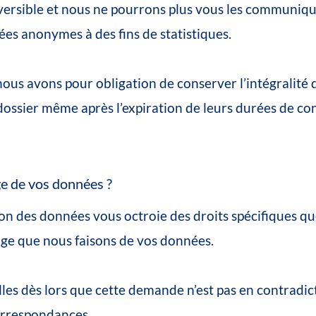
versible
et
nous
ne
pourrons
plus
vous
les
communiqu
ées
anonymes
à
des
fins
de
statistiques
.
nous
avons
pour
obligation
de
conserver
l’intégralité
dossier
même
après
l’expiration
de
leurs
durées
de
co
ge
de
vos
données
?
ion
des
données
vous
octroie
des
droits
spécifiques
qu
age
que
nous
faisons
de
vos
données.
les
dès
lors
que
cette
demande
n’est
pas
en
contradic
rrespondances.