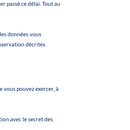
er
passé
ce
délai.
Tout
au
des
données
vous
nservation
décrites
e
vous
pouvez
exercer,
à
tion
avec
le
secret
des