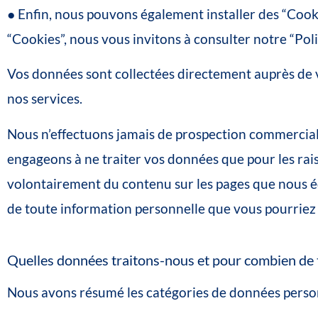
●
Enfin,
nous
pouvons
également
installer
des
“
Cook
“Cookies”,
nous
vous
invitons
à
consulter
notre
“Pol
Vos
données
sont
collectées
directement
auprès
de
nos
services.
Nous
n’effectuons
jamais
de
prospection
commercia
engageons
à
ne
traiter
vos
données
que
pour
les
rai
volontairement
du
contenu
sur
les
pages
que
nous
é
de
toute
information
personnelle
que
vous
pourriez
Quelles
données
traitons-nous
et
pour
combien
de
Nous
avons
résumé
les
catégories
de
données
perso