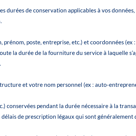
les
durées
de
conservation
applicables
à
vos
données,
h
.
,
prénom,
poste,
entreprise,
etc.)
et
coordonnées
(ex
:
toute
la
durée
de
la
fourniture
du
service
à
laquelle
s’
.
tructure
et
votre
nom
personnel
(ex
:
auto-entrepren
c.)
conservées
pendant
la
durée
nécessaire
à
la
transa
s
délais
de
prescription
légaux
qui
sont
généralement