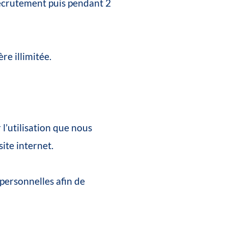
ecrutement
puis
pendant
2
ère
illimitée.
r
l’utilisation
que
nous
site
internet.
personnelles
afin
de