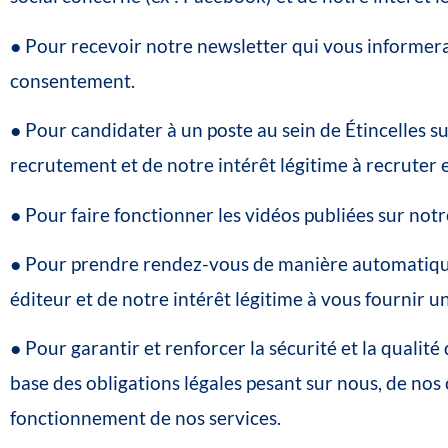
●
Pour
recevoir
notre
newsletter
qui
vous
informer
consentement.
●
Pour
candidater
à
un
poste
au
sein
de
Étincelles
su
recrutement
et
de
notre
intérêt
légitime
à
recruter
●
Pour
faire
fonctionner
les
vidéos
publiées
sur
notr
●
Pour
prendre
rendez-vous
de
manière
automatiq
éditeur
et
de
notre
intérêt
légitime
à
vous
fournir
u
●
Pour
garantir
et
renforcer
la
sécurité
et
la
qualité
base
des
obligations
légales
pesant
sur
nous,
de
nos
fonctionnement
de
nos
services.