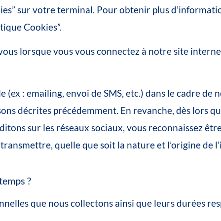
ies
”
sur
votre
terminal.
Pour
obtenir
plus
d’informati
itique
Cookies”.
vous
lorsque
vous
vous
connectez
à
notre
site
interne
le
(ex
:
emailing,
envoi
de
SMS,
etc.)
dans
le
cadre
de
n
sons
décrites
précédemment. En
revanche,
dès
lors
qu
ditons
sur
les
réseaux
sociaux,
vous
reconnaissez
êtr
transmettre,
quelle
que
soit
la
nature
et
l’origine
de
l
temps
?
nnelles
que
nous
collectons
ainsi
que
leurs
durées
res