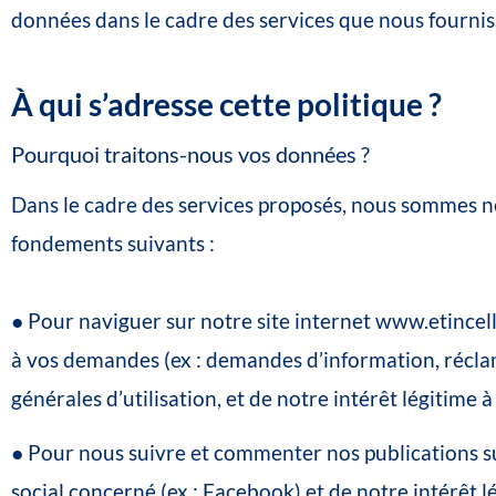
données
dans
le
cadre
des
services
que
nous
fournis
À
qui
s’adresse
cette
politique
?
Pourquoi
traitons-nous
vos
données
?
Dans
le
cadre
des
services
proposés,
nous
sommes
n
fondements
suivants
:
●
Pour
naviguer
sur
notre
site
internet
www.etincel
à
vos
demandes
(ex
:
demandes
d’information,
récla
générales
d’utilisation,
et
de
notre
intérêt
légitime
à
●
Pour
nous
suivre
et
commenter
nos
publications
s
social
concerné
(ex
:
Facebook)
et
de
notre
intérêt
l