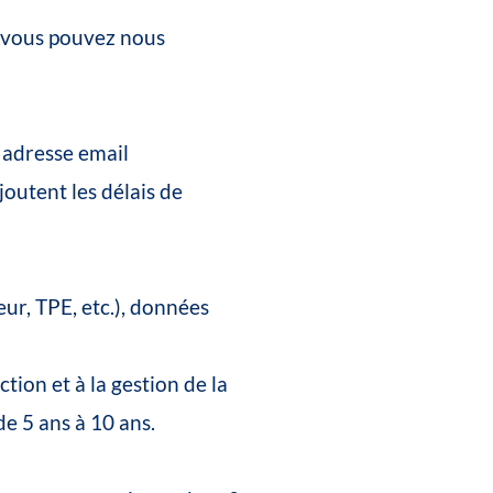
vous
pouvez
nous
adresse
email
ajoutent
les
délais
de
eur,
TPE,
etc.),
données
ction
et
à
la
gestion
de
la
de
5
ans
à
10
ans.