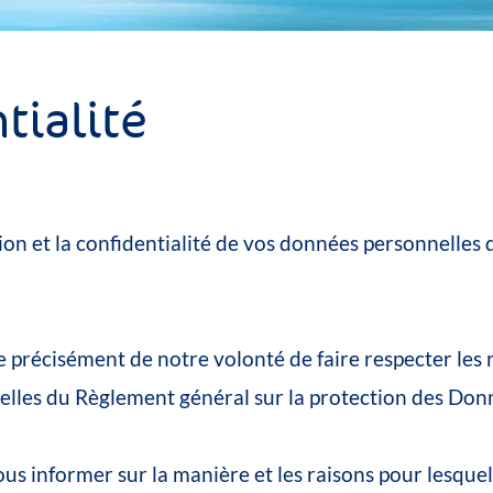
tialité
ion
et
la
confidentialité
de
vos
données
personnelles
e
précisément
de
notre
volonté
de
faire
respecter
les
elles
du
Règlement
général
sur
la
protection
des
Don
ous
informer
sur
la
manière
et
les
raisons
pour
lesquel