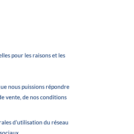
lles
pour
les
raisons
et
les
que
nous
puissions
répondre
de
vente,
de
nos
conditions
rales
d’utilisation
du
réseau
sociaux.