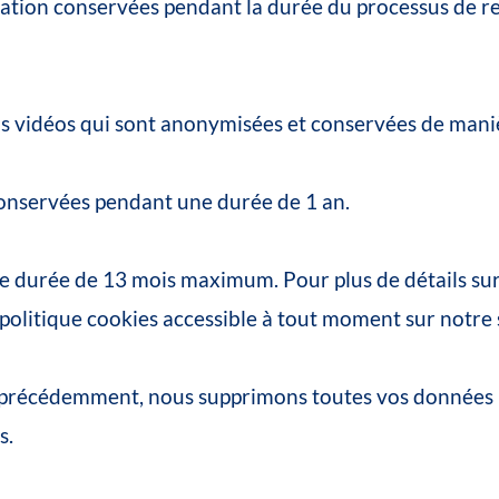
ation
conservées
pendant
la
durée
du
processus
de
r
s
vidéos
qui
sont
anonymisées
et
conservées
de
mani
onservées
pendant
une
durée
de
1
an.
e
durée
de
13
mois
maximum.
Pour
plus
de
détails
su
politique
cookies
accessible
à
tout
moment
sur
notre
précédemment,
nous
supprimons
toutes
vos
données
s.