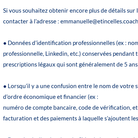
Si
vous
souhaitez
obtenir
encore
plus
de
détails
sur
contacter
à
l’adresse
: emmanuelle@etincelles.coac
●
Données
d’identification
professionnelles
(ex
:
nom
professionnelle,
Linkedin,
etc.)
conservées
pendant
prescriptions
légaux
qui
sont
généralement
de
5
ans
●
Lorsqu’il
y
a
une
confusion
entre
le
nom
de
votre
s
d’ordre
économique
et
financier
(ex
:
numéro
de
compte
bancaire,
code
de
vérification,
et
facturation
et
des
paiements
à
laquelle
s’ajoutent
le