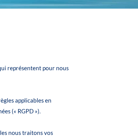
qui
représentent
pour
nous
règles
applicables
en
nées
(« RGPD »).
les
nous
traitons
vos