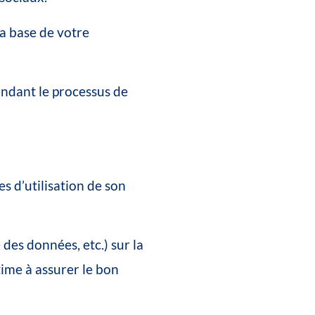
la
base
de
votre
endant
le
processus
de
es
d’utilisation
de
son
é
des
données,
etc.)
sur
la
time
à
assurer
le
bon