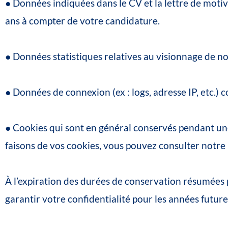
●
Données
indiquées
dans
le
CV
et
la
lettre
de
motiv
ans
à
compter
de
votre
candidature.
●
Données
statistiques
relatives
au
visionnage
de
no
●
Données
de
connexion
(ex
:
logs,
adresse
IP,
etc.)
c
●
Cookies
qui
sont
en
général
conservés
pendant
un
faisons
de
vos
cookies,
vous
pouvez
consulter
notre
À
l’expiration
des
durées
de
conservation
résumées
garantir
votre
confidentialité
pour
les
années
future