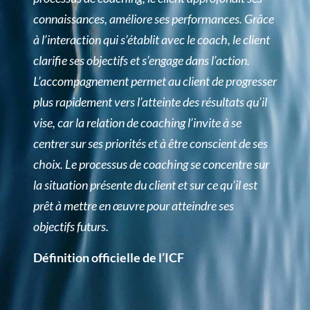
connaissances, améliore ses performances. Grâce
à l’interaction qui s’établit avec le coach, le client
clarifie ses objectifs et s’engage dans l’action.
L’accompagnement permet au client de progresser
plus rapidement vers l’atteinte des résultats qu’il
vise, car la relation de coaching l’invite à se
centrer sur ses priorités et à être conscient de ses
choix. Le processus de coaching se concentre sur
la situation présente du client et sur ce qu’il est
prêt à mettre en œuvre pour atteindre ses
objectifs futurs.
Définition officielle de l’ICF